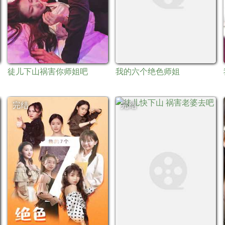
徒儿下山祸害你师姐吧
我的六个绝色师姐
完结
完结