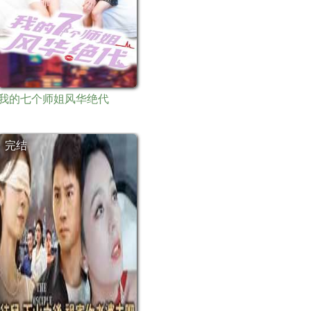
我的七个师姐风华绝代
完结