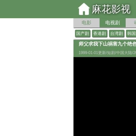
麻花影视
电影
电视剧
国产剧
香港剧
台湾剧
韩国
师父求我下山祸害九个绝
1999-01-01更新/短剧/中国大陆/2