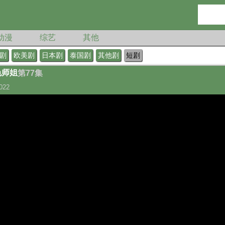
动漫
综艺
其他
剧
欧美剧
日本剧
泰国剧
其他剧
短剧
色师姐
第77集
022