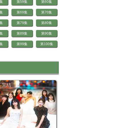
8集
第59集
第60集
8集
第69集
第70集
8集
第79集
第80集
8集
第89集
第90集
8集
第99集
第100集
完结