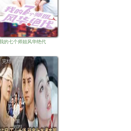
我的七个师姐风华绝代
完结