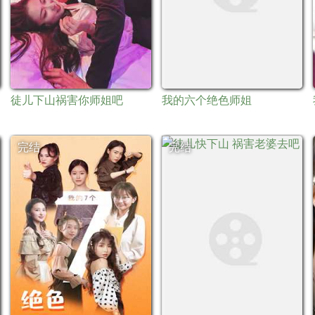
徒儿下山祸害你师姐吧
我的六个绝色师姐
完结
完结