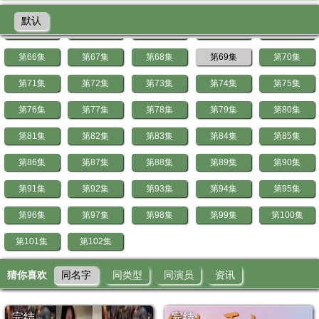
第56集
第57集
第58集
第59集
第60集
默认
第61集
第62集
第63集
第64集
第65集
第66集
第67集
第68集
第69集
第70集
第71集
第72集
第73集
第74集
第75集
第76集
第77集
第78集
第79集
第80集
第81集
第82集
第83集
第84集
第85集
第86集
第87集
第88集
第89集
第90集
第91集
第92集
第93集
第94集
第95集
第96集
第97集
第98集
第99集
第100集
第101集
第102集
猜你喜欢
同名字
同类型
同演员
资讯
完结
完结