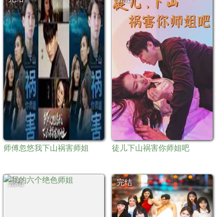
师傅忽悠我下山祸害师姐
徒儿下山祸害你师姐吧
完结
完结