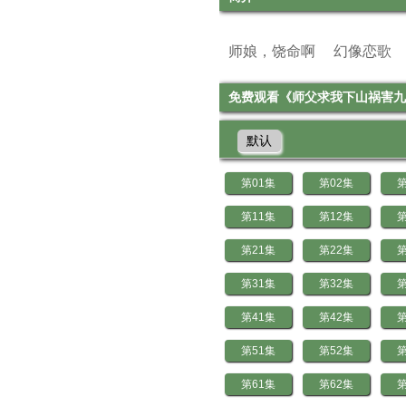
师娘，饶命啊
幻像恋歌
免费观看《师父求我下山祸害九
默认
第01集
第02集
第
第11集
第12集
第
第21集
第22集
第
第31集
第32集
第
第41集
第42集
第
第51集
第52集
第
第61集
第62集
第