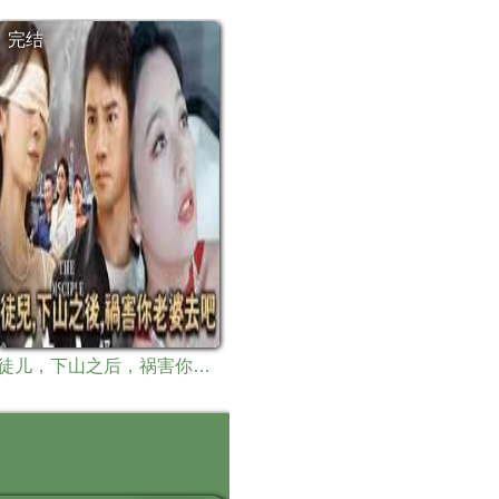
完结
徒儿，下山之后，祸害你老婆去吧