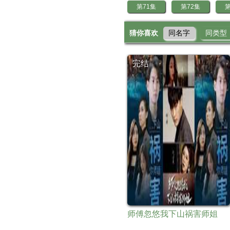
第71集
第72集
第
第81集
第82集
第
猜你喜欢
同名字
同类型
第91集
第92集
第
完结
第101集
第102集
师傅忽悠我下山祸害师姐