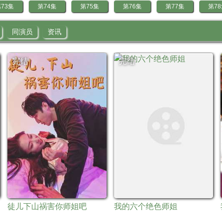
73集
第74集
第75集
第76集
第77集
第7
83集
第84集
第85集
第86集
第87集
第8
同演员
资讯
93集
第94集
第95集
第96集
第97集
第9
完结
完结
徒儿下山祸害你师姐吧
我的六个绝色师姐