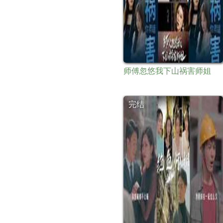
师傅忽悠我下山祸害师姐
完结