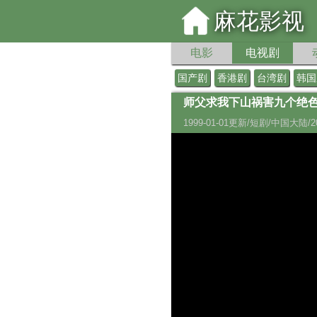
麻花影视
电影
电视剧
国产剧
香港剧
台湾剧
韩国
师父求我下山祸害九个绝
1999-01-01更新/短剧/中国大陆/2