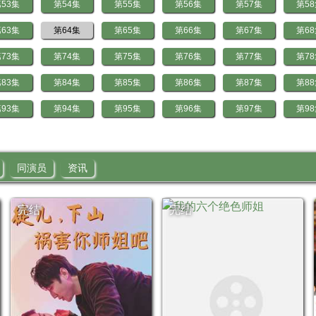
53集
第54集
第55集
第56集
第57集
第5
63集
第64集
第65集
第66集
第67集
第6
73集
第74集
第75集
第76集
第77集
第7
83集
第84集
第85集
第86集
第87集
第8
93集
第94集
第95集
第96集
第97集
第9
同演员
资讯
完结
完结