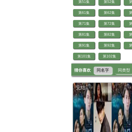
第51集
第52集
第
第61集
第62集
第
第71集
第72集
第
第81集
第82集
第
第91集
第92集
第
第101集
第102集
猜你喜欢
同名字
同类型
完结