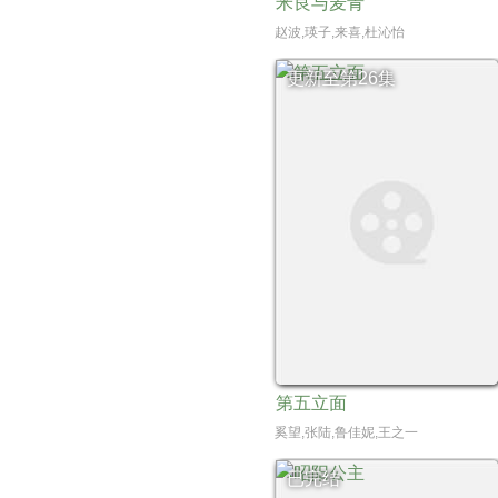
米良与麦青
赵波,瑛子,来喜,杜沁怡
更新至第26集
第五立面
奚望,张陆,鲁佳妮,王之一
已完结