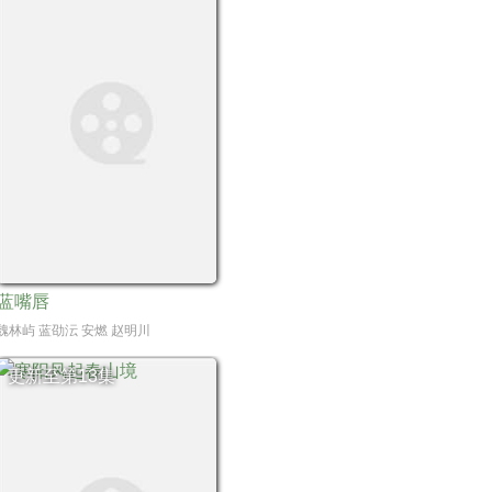
蓝嘴唇
,郭天祺
魏林屿 蓝劭沄 安燃 赵明川
更新至第13集