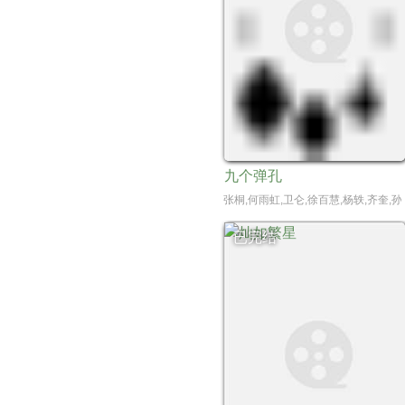
九个弹孔
张桐,何雨虹,卫仑,徐百慧,杨轶,齐奎,
已完结