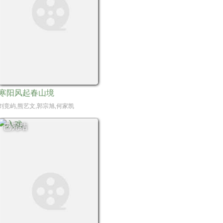
寒阳风起春山境
俊秀,陈欣予
,尹正
刘竞屿,熊艺文,郭宗旭,何家凯
已完结