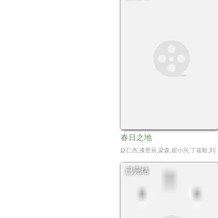
春日之地
赵仁杰,漆昱辰,梁森,翟小兴,丁嘉毅,刘
已完结