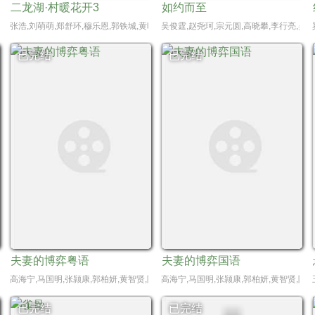
二龙湖·村暖花开3
如约而至
张浩,刘萌萌,郑舒环,穆乐恩,郭铁城,黄晓娟,来喜,张洪杰,李勤勤
吴俊霆,赵尧珂,宗元圆,高晓攀,李行亮,吴莫
已完结
已完结
夫妻的博弈粤语
夫妻的博弈国语
子烨,董子凡,叶祖新,孔雪儿,何润东,张耀,张峻宁,高伟光,郑希怡,陈鹤一,邱心志,田雷,赵
高海宁,马国明,张颕康,郭柏妍,黄智贤,陈晓华,游嘉欣,何广沛,邓智坚
高海宁,马国明,张颕康,郭柏妍,黄智贤,陈晓
已完结
已完结