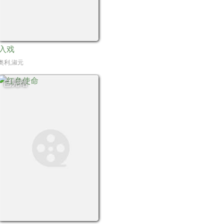
入戏
思维,朱杰,杨静儿,麻家铭,刘远锋,张爱月,高星衍,郝珠宇,许静雅,王志鹏,赵帅
奥利,淑元
已完结