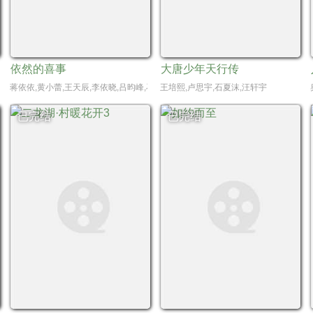
依然的喜事
大唐少年天行传
锟
蒋依依,黄小蕾,王天辰,李依晓,吕昀峰,石杭鹭,彭雅琦,张粟,刘亚津,宗峰岩,吴佳怡,万
王培熙,卢思宇,石夏沫,汪轩宇
已完结
已完结