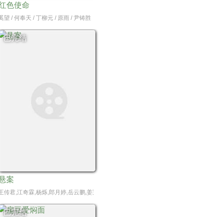
红色使命
愁,辉子,王心怡,熊汝霖,孙一杰,曲羿成,王予,王旭东,高姝瑶,许纯,李泽宇,蔡淇
奚望 / 何奉天 / 丁柳元 / 原雨 / 尹铸胜
已完结
悬案
志伟,曹卫宇,荣妍,戴春荣,杨童舒,周静波,朱俊麟,曹阳明珠
华,游嘉欣,何广沛,邓智坚
王传君,江奇霖,杨烁,郎月婷,岳云鹏,姜冠南,黄觉,曾美慧孜,公磊,王砚辉,艾丽娅,甘昀宸,
已完结