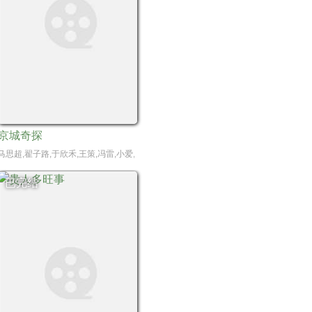
京城奇探
,曲靖,孙亦鸿,汤加文,吴其江,吴弘,凌美仕,惠园,周俞辰,陈子萱
,齐千郡,印小天,宋禹,瑛子,王劲松,丁勇岱,吴其江,吴京安
马思超,翟子路,于欣禾,王策,冯雷,小爱,杨凯程,春夏,陈意涵,周九良,孟鹤堂,范湉湉
已完结