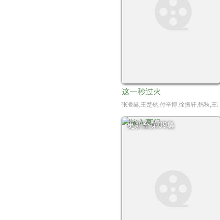
这一秒过火
张凌赫,王楚然,付辛博,徐振轩,鹤秋,王
更新至第09集