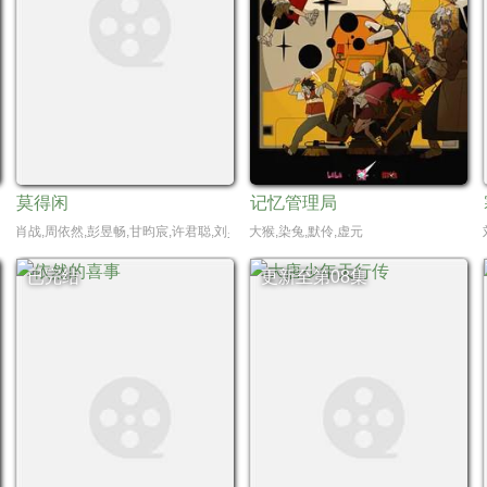
莫得闲
记忆管理局
籽苏,胡杏儿,沙宝亮,吴莫愁,毛孩,鹿骐,苇青,刘令姿,康可人,陈东阳,黄博远,斓曦,张弓,金
肖战,周依然,彭昱畅,甘昀宸,许君聪,刘昊然,阿如那,严知度,杨新鸣,周思羽,祖峰,廖凡
大猴,染兔,默伶,虚元
已完结
更新至第08集