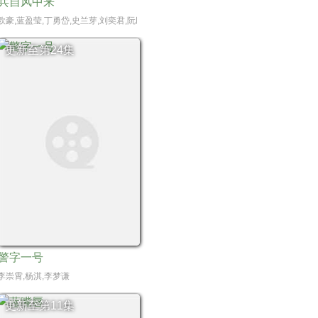
兵自风中来
董勇,沈保平,何中华,刘向京,仁龙,周征波,李佳宁,张喜前,臧金生,徐僧,王建新,张风,刘蕾,
卫莉,周舟 Zhou Zhou
欧豪,蓝盈莹,丁勇岱,史兰芽,刘奕君,阮巨,李幼斌,侯勇,于景骁,王春宇,关亚军,杨舒,吴岳
更新至第24集
警字一号
李崇霄,杨淇,李梦谦
更新至第11集