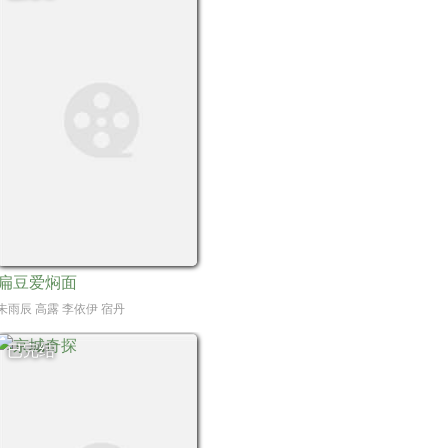
扁豆爱焖面
庞博,苏袀禾,满江,盛一伦,党涛,张雨剑,锦超,王润泽,杨凯淳,程宇峰,邵桐,博尔吉特,蒋中
,吴军,吴彦姝,林永健,范明,夏力薪
朱雨辰 高露 李依伊 宿丹
已完结