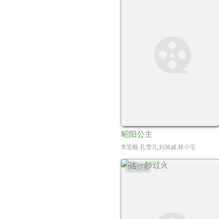
昭阳公主
李宏毅,孔雪儿,刘旭威,林小宅
已完结