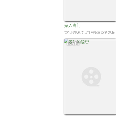
嫁入高门
管栎,闫睿豪,李珏轩,韩明霖,赵杨,刘亚
已完结