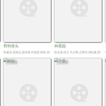
野狗骨头
种墨园
孙绍龙,傅亨
宋威龙,张婧仪,梁靖康,何瑞贤,练练,何明翰,周铁,赵龙豪,田征,苗若芃,杨雪儿,严智超
郑业成,张月,马少骅,王茜华,胡耘豪,熊睿玲
已完结
已完结