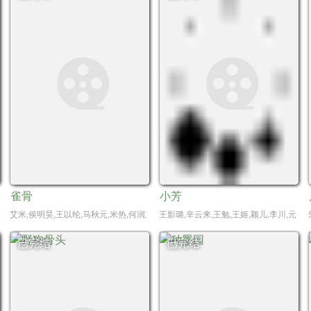
雀骨
小芳
羽琦,康启轩,黄婷,袁姗姗,袁文康,徐开骋,洪天照,王润泽
艾米,侯明昊,王以纶,马秋元,米热,何润东,刘令姿,郑雅文,陶昕然,程莉莎,王丽坤,金莎,
王影璐,辛云来,王勉,王姬,颖儿,李川,元清
已完结
已完结