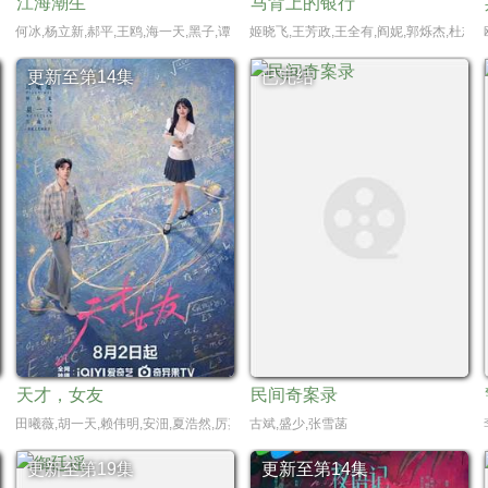
江海潮生
马背上的银行
何冰,杨立新,郝平,王鸥,海一天,黑子,谭洋,焦刚,丁柳元,焉栩嘉,陈乔恩,刘佳,毕彦君,
姬晓飞,王芳政,王全有,阎妮,郭烁杰,杜志国,郑
更新至第14集
已完结
天才，女友
民间奇案录
田曦薇,胡一天,赖伟明,安沺,夏浩然,厉嘉琪,孙梦秋,李佑川,邬家楷
古斌,盛少,张雪菡
更新至第19集
更新至第14集