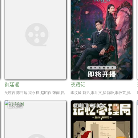
御廷谣
夜语记
吴谨言,陈哲远,梁永棋,赵昭仪,张南,郭品超,盛一伦,吴岱融,黄祖鑫,宋麒
李汶翰,鹤男,李泊文,徐新驰,李牧芸,孙思凡
已完结
更新至第03集