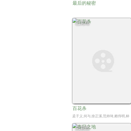
最后的秘密
已完结
百花杀
孟子义,何与,徐正溪,范帅琦,赖伟明,林
已完结