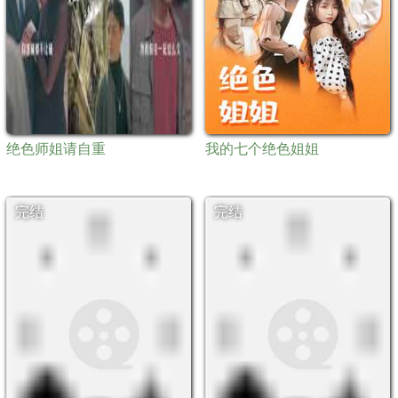
绝色师姐请自重
我的七个绝色姐姐
完结
完结