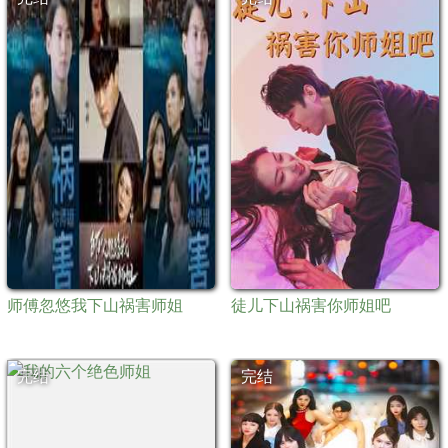
第96集
第97集
第98集
第99集
第100集
第101集
第102集
师傅忽悠我下山祸害师姐
徒儿下山祸害你师姐吧
完结
完结