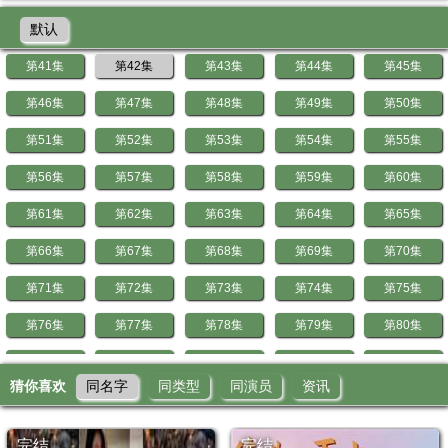
默认
第36集
第37集
第38集
第39集
第40集
第41集
第42集
第43集
第44集
第45集
第46集
第47集
第48集
第49集
第50集
第51集
第52集
第53集
第54集
第55集
第56集
第57集
第58集
第59集
第60集
第61集
第62集
第63集
第64集
第65集
第66集
第67集
第68集
第69集
第70集
第71集
第72集
第73集
第74集
第75集
第76集
第77集
第78集
第79集
第80集
第81集
第82集
第83集
第84集
第85集
猜你喜欢
同名字
同类型
同演员
资讯
第86集
第87集
第88集
第89集
第90集
第91集
第92集
第93集
第94集
第95集
完结
完结