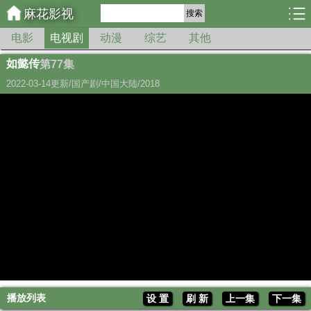
麻花影视
搜索
电影
电视剧
动漫
综艺
其他
如懿传
第77集
2022-03-14更新/国产剧/中国大陆/2018
第01集
第02集
第03集
第04集
第05集
第06集
第07集
第08集
第09集
第10集
第11集
第12集
第13集
第14集
第15集
第16集
第17集
第18集
第19集
第20集
第21集
第22集
第23集
第24集
第25集
第26集
第27集
第28集
第29集
第30集
第31集
第32集
第33集
第34集
第35集
第36集
第37集
第38集
第39集
第40集
播放列表
设 置
刷 新
上一集
下一集