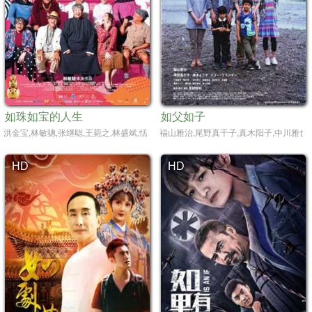
如珠如宝的人生
如父如子
洪金宝,林敏骢,张继聪,王菀之,林盛斌,恬妞,梁小龙,林雪,泰迪·罗宾,吴耀汉,黄尧,邹文
福山雅治,尾野真千子,真木阳子,中川雅也,
HD
HD