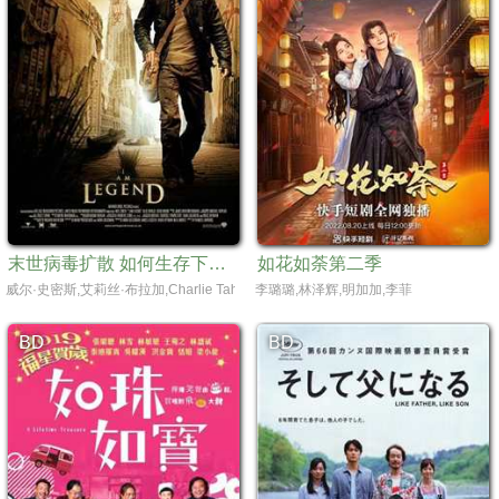
末世病毒扩散 如何生存下来 #我是传奇
如花如荼第二季
威尔·史密斯,艾莉丝·布拉加,Charlie Tahan,达什·米霍克
李璐璐,林泽辉,明加加,李菲
BD
BD