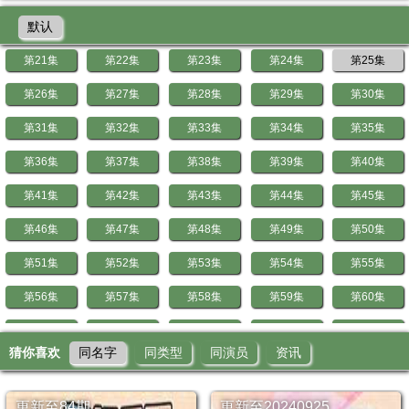
默认
第16集
第17集
第18集
第19集
第20集
第21集
第22集
第23集
第24集
第25集
第26集
第27集
第28集
第29集
第30集
第31集
第32集
第33集
第34集
第35集
第36集
第37集
第38集
第39集
第40集
第41集
第42集
第43集
第44集
第45集
第46集
第47集
第48集
第49集
第50集
第51集
第52集
第53集
第54集
第55集
第56集
第57集
第58集
第59集
第60集
第61集
第62集
第63集
第64集
第65集
猜你喜欢
同名字
同类型
同演员
资讯
第66集
第67集
第68集
第69集
第70集
第71集
第72集
第73集
第74集
第75集
更新至84期
更新至20240925