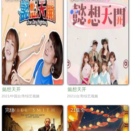
第76集
第77集
第78集
第79集
第80集
第81集
第82集
第83集
第84集
第85集
第86集
第87集
懿想天开
懿想天开
2021/中国台湾/综艺视频
2021/台湾/综艺视频
完结
21集全