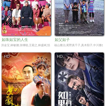
如珠如宝的人生
如父如子
洪金宝,林敏骢,张继聪,王菀之,林盛斌,恬妞,梁小龙,林雪,泰迪·罗宾,吴耀汉,黄尧,邹文
福山雅治,尾野真千子,真木阳子,中川雅也,
HD
HD