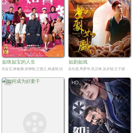
如珠如宝的人生
如剧如戏
洪金宝,林敏骢,张继聪,王菀之,林盛斌,恬妞,梁小龙,林雪,泰迪·罗宾,吴耀汉,黄尧,邹文
吴欣朋,周梦华,巩汉林,吴岁娟,王子砚
BD
HD