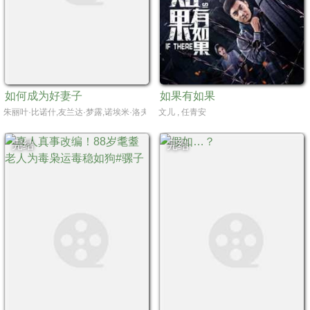
如何成为好妻子
如果有如果
朱丽叶·比诺什,友兰达·梦露,诺埃米·洛夫斯基,埃德瓦·贝耶
文儿 , 任青安
完结
完结