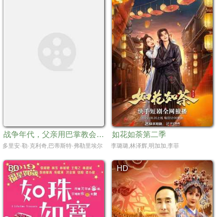
战争年代，父亲用巴掌教会儿子如何生存#一袋弹子
如花如荼第二季
多里安·勒·克利奇,巴蒂斯特·弗勒里埃尔,帕特里克·布鲁尔,艾尔莎·泽贝斯坦
李璐璐,林泽辉,明加加,李菲
BD
HD