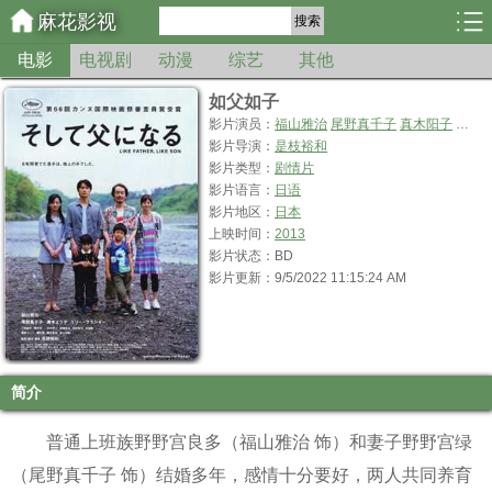
麻花影视
搜索
电影
电视剧
动漫
综艺
其他
如父如子
影片演员：
福山雅治
尾野真千子
真木阳子
中川
影片导演：
是枝裕和
影片类型：
剧情片
影片语言：
日语
影片地区：
日本
上映时间：
2013
影片状态：BD
影片更新：9/5/2022 11:15:24 AM
简介
普通上班族野野宫良多（福山雅治 饰）和妻子野野宫绿
（尾野真千子 饰）结婚多年，感情十分要好，两人共同养育