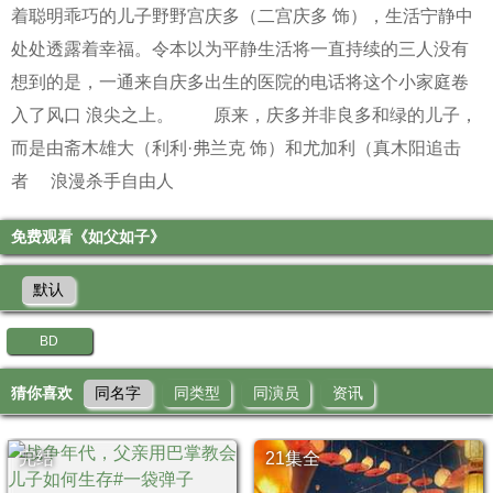
着聪明乖巧的儿子野野宫庆多（二宫庆多 饰），生活宁静中
处处透露着幸福。令本以为平静生活将一直持续的三人没有
想到的是，一通来自庆多出生的医院的电话将这个小家庭卷
入了风口 浪尖之上。 原来，庆多并非良多和绿的儿子，
而是由斋木雄大（利利·弗兰克 饰）和尤加利（真木阳
追击
者
浪漫杀手自由人
免费观看《如父如子》
默认
BD
猜你喜欢
同名字
同类型
同演员
资讯
完结
21集全