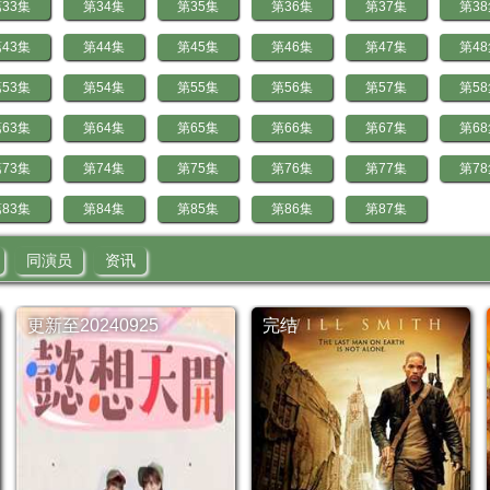
33集
第34集
第35集
第36集
第37集
第3
43集
第44集
第45集
第46集
第47集
第4
53集
第54集
第55集
第56集
第57集
第5
63集
第64集
第65集
第66集
第67集
第6
73集
第74集
第75集
第76集
第77集
第7
83集
第84集
第85集
第86集
第87集
同演员
资讯
更新至20240925
完结