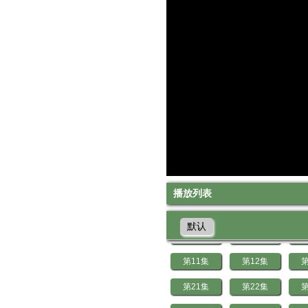
播放列表
默认
第01集
第02集
第
第11集
第12集
第
第21集
第22集
第