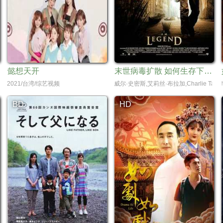
懿想天开
末世病毒扩散 如何生存下来 #我是传奇
2021/台湾/综艺视频
威尔·史密斯,艾莉丝·布拉加,Charlie Tah
BD
HD