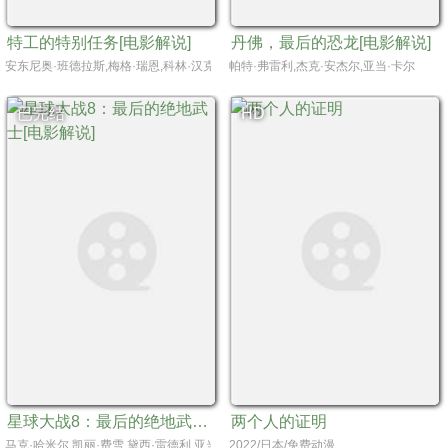
特工的特别任务[电影解说]
丹佛，最后的恐龙[电影解说]
安东尼奥·班德拉斯,梅格·瑞恩,科林·汉克斯,塞尔玛·布莱尔
帕特·弗雷利,杰克·安杰尔,亚当·卡尔
已完结
HD
星球大战8：最后的绝地武士[电影解说]
两个人的证明
马克·哈米尔,凯丽·费雪,黛西·雷德利,亚当·德赖弗,约翰·博耶加,奥斯卡·伊萨克,安迪·
2022/日本/免费动漫