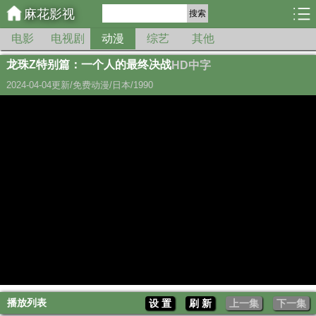
麻花影视
搜索
电影
电视剧
动漫
综艺
其他
龙珠Z特别篇：一个人的最终决战
HD中字
2024-04-04更新/免费动漫/日本/1990
播放列表
设 置
刷 新
上一集
下一集