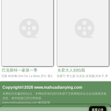
巴克斯特一家第一季
夫君大人别怕我
艾丽·柯布琳,Orel De La Mota,乔什·普拉斯,罗玛·唐尼,卡西迪·吉福德,布兰登·赫希,Masey
张紫宁,李九霖,马东辰,朱茉颜,刘木子,李诗
Copyright©2026
www.mahuadianying.com
本网站为非赢利性站点，本网站所有内容均来源于互联网相关站点自动搜索采集
信息，相关链接已经注明来源。
www.mahuadianying.com-麻花影视
观看记录