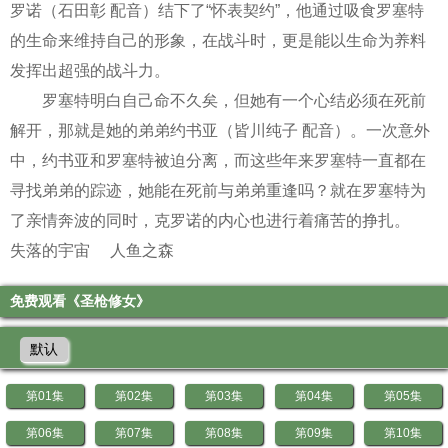
罗诺（石田彰 配音）结下了“怀表契约”，他通过吸食罗塞特
的生命来维持自己的形象，在战斗时，更是能以生命为养料
发挥出超强的战斗力。
罗塞特明白自己命不久矣，但她有一个心结必须在死前
解开，那就是她的弟弟约书亚（皆川纯子 配音）。一次意外
中，约书亚和罗塞特被迫分离，而这些年来罗塞特一直都在
寻找弟弟的踪迹，她能在死前与弟弟重逢吗？就在罗塞特为
了亲情奔波的同时，克罗诺的内心也进行着痛苦的挣扎。
失落的宇宙
人鱼之森
免费观看《圣枪修女》
默认
第01集
第02集
第03集
第04集
第05集
第06集
第07集
第08集
第09集
第10集