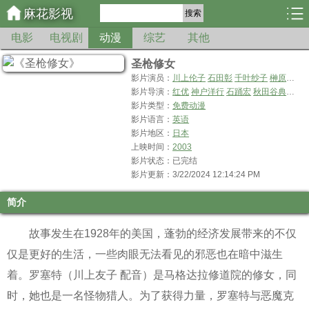
麻花影视
搜索
电影
电视剧
动漫
综艺
其他
圣枪修女
影片演员：
川上伦子
石田彰
千叶纱子
榊原良子
影片导演：
红优
神户洋行
石踊宏
秋田谷典昭
佐
影片类型：
免费动漫
影片语言：
英语
影片地区：
日本
上映时间：
2003
影片状态：已完结
影片更新：3/22/2024 12:14:24 PM
简介
故事发生在1928年的美国，蓬勃的经济发展带来的不仅
仅是更好的生活，一些肉眼无法看见的邪恶也在暗中滋生
着。罗塞特（川上友子 配音）是马格达拉修道院的修女，同
时，她也是一名怪物猎人。为了获得力量，罗塞特与恶魔克