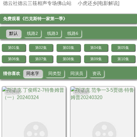
德云社德云三筱相声专场佛山站
小虎还乡[电影解说]
免费观看《巴克斯特一家第一季》
默认
线路2
线路3
线路6
第01集
第02集
第03集
第04集
第05集
第06集
第07集
第08集
第09集
第10集
猜你喜欢
同名字
同类型
同演员
资讯
已完结
已完结