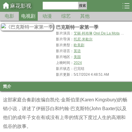
麻花影视
搜索
电影
电视剧
动漫
综艺
其他
巴克斯特一家第一季
影片演员：
艾丽·柯布琳
Orel De La Mota
乔什·
影片导演：
托尼·米歇尔
影片类型：
欧美剧
影片语言：
英语
影片地区：
美国
上映时间：
2024
影片状态：已完结
影片更新：5/17/2024 4:48:51 AM
简介
这部家庭合奏剧改编自凯伦·金斯伯里(Karen Kingsbury)的畅
销小说，讲述了伊丽莎白和约翰·巴克斯特(John Baxter)以及
他们的成年子女在有或没有上帝的情况下度过人生的高潮和
低谷的故事。