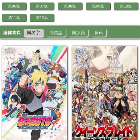
第06集
第07集
第08集
第09集
第10集
第11集
第12集
猜你喜欢
同名字
同类型
同演员
资讯
完结
完结