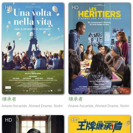
HD
HD
继承者
继承者
Ariane Ascaride, Ahmed Drame, Noémie Merlant
Ariane Ascaride, Ahmed Drame, Noémie
HD
HD