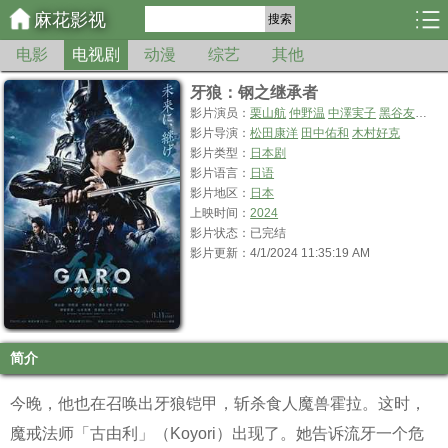
麻花影视
搜索
电影
电视剧
动漫
综艺
其他
牙狼：钢之继承者
影片演员：
栗山航
仲野温
中澤実子
黑谷友香
萩
影片导演：
松田康洋
田中佑和
木村好克
影片类型：
日本剧
影片语言：
日语
影片地区：
日本
上映时间：
2024
影片状态：已完结
影片更新：4/1/2024 11:35:19 AM
简介
今晚，他也在召唤出牙狼铠甲，斩杀食人魔兽霍拉。这时，
魔戒法师「古由利」（Koyori）出现了。她告诉流牙一个危