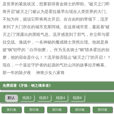
及世界的紧急状况，想要获得黄金骑士的帮助。“破灭之门即
将开启”破灭之门被认为是霍拉最早出现在人类世界的大门。
不知为何，据说它即将再次开启。在古由利的带领下，流牙
来到了大门所在的城市克莱阿城。在这座城市里，蔓延着“破
灭之门”泄露出的黑暗气息。流牙感觉到了邪气，并立即与霍
拉交战。激战中，一名神秘的魔戒骑士突然出现。他就是身
披“钢”铠甲的「白羽创磨」。作为无名骑士“钢”猎杀霍拉的创
磨，他的宿命是什么！？流牙能否阻止“破灭之门”的开启！？
现在，一个逼近守护者的起源的气壮山河的故事拉开帷幕。
那一年的除夕夜
神将少女八家将
免费观看《牙狼：钢之继承者》
默认
线路2
线路3
线路4
线路6
第01集
第02集
第03集
第04集
第05集