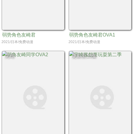
弱势角色友崎君
弱势角色友崎君OVA1
2021/日本/免费动漫
2021/日本/免费动漫
完结
更新至13集