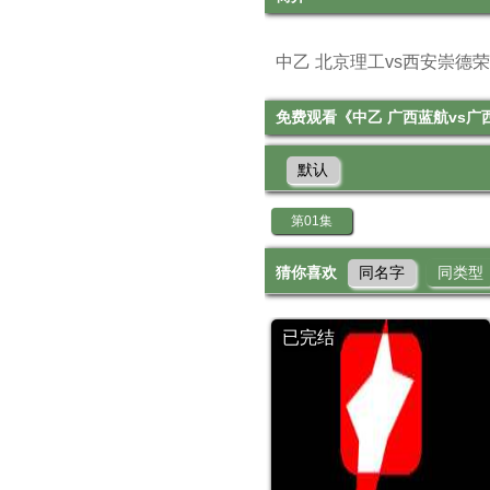
中乙 北京理工vs西安崇德荣海
免费观看《中乙 广西蓝航vs广西恒
默认
第01集
猜你喜欢
同名字
同类型
已完结