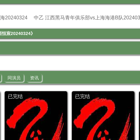
20240324
中乙 江西黑马青年俱乐部vs上海海港B队202403
宸20240324》
同演员
资讯
已完结
已完结