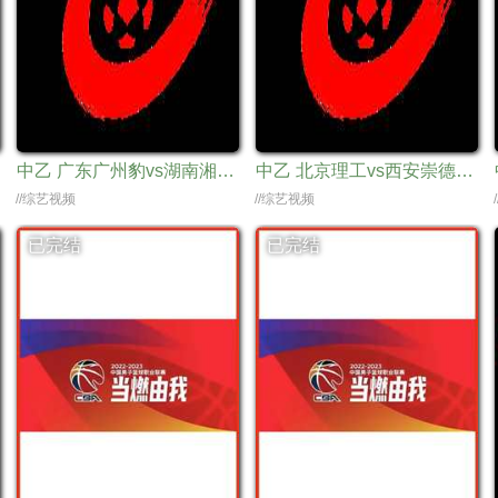
中乙 广东广州豹vs湖南湘涛20240323
中乙 北京理工vs西安崇德荣海20240324
//综艺视频
//综艺视频
已完结
已完结