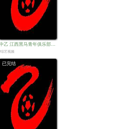
中乙 江西黑马青年俱乐部vs上海海港B队20240324
//综艺视频
已完结