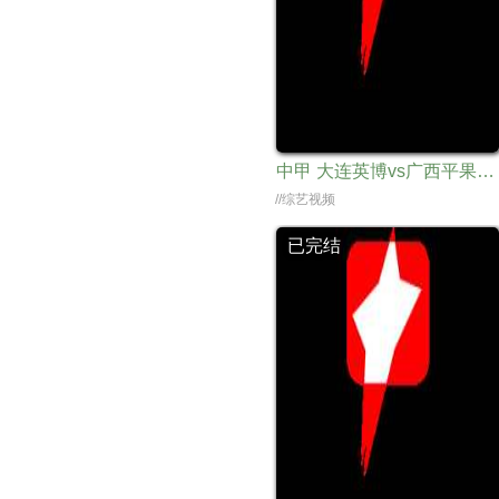
中甲 大连英博vs广西平果哈嘹国晶20240324
//综艺视频
已完结