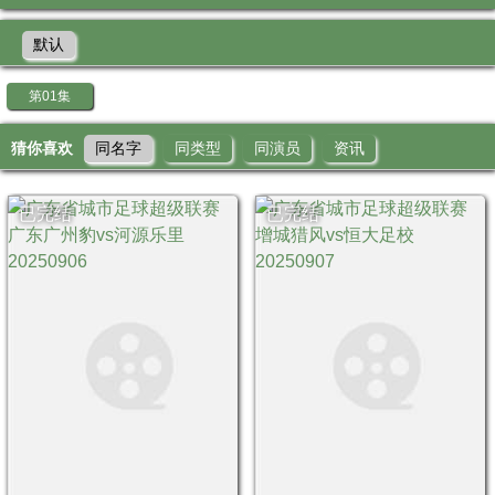
默认
第01集
猜你喜欢
同名字
同类型
同演员
资讯
已完结
已完结