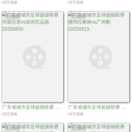
//综艺视频
//综艺视频
已完结
已完结
广东省城市足球超级联赛 河源乐里vs深圳艺品高20250830
广东省城市足球超级联赛 惠州红树林vs广州豹20250815
//综艺视频
//综艺视频
已完结
已完结