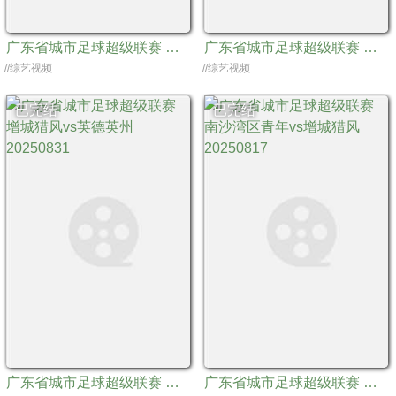
广东省城市足球超级联赛 广东广州豹vs河源乐里20250906
广东省城市足球超级联赛 增城猎风vs恒大足校20250907
//综艺视频
//综艺视频
已完结
已完结
广东省城市足球超级联赛 增城猎风vs英德英州20250831
广东省城市足球超级联赛 南沙湾区青年vs增城猎风20250817