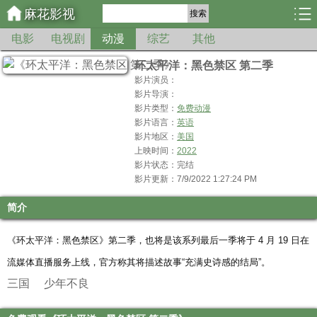
麻花影视
搜索
电影
电视剧
动漫
综艺
其他
环太平洋：黑色禁区 第二季
影片演员：
影片导演：
影片类型：
免费动漫
影片语言：
英语
影片地区：
美国
上映时间：
2022
影片状态：完结
影片更新：7/9/2022 1:27:24 PM
简介
《环太平洋：黑色禁区》第二季，也将是该系列最后一季将于 4 月 19 日在
流媒体直播服务上线，官方称其将描述故事“充满史诗感的结局”。
三国
少年不良