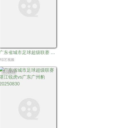
广东省城市足球超级联赛 阳江西海岸vs广东蜀地红20250906
//综艺视频
已完结