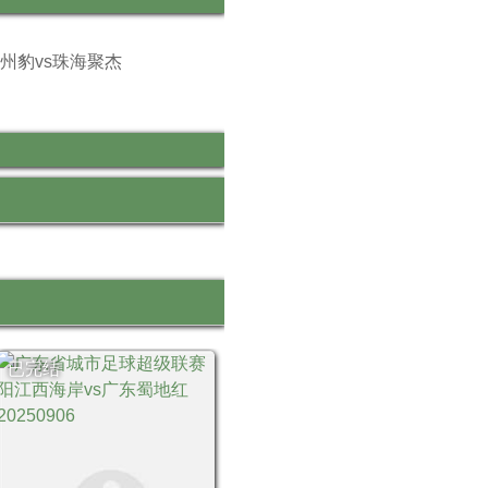
州豹vs珠海聚杰
已完结