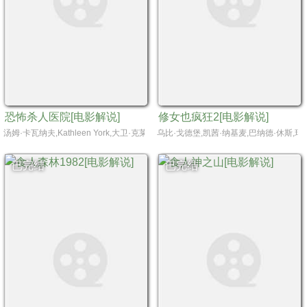
恐怖杀人医院[电影解说]
修女也疯狂2[电影解说]
汤姆·卡瓦纳夫,Kathleen York,大卫·克莱顿·罗杰斯,Cas Anvar,珊娜·科林斯
乌比·戈德堡,凯茜·纳基麦,巴纳德·休斯,玛
已完结
已完结