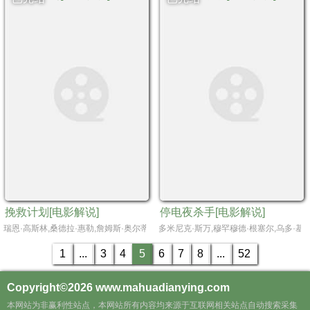
挽救计划[电影解说]
停电夜杀手[电影解说]
瑞恩·高斯林,桑德拉·惠勒,詹姆斯·奥尔蒂斯,莱昂内尔·博伊斯,梁振邦,米拉娜·薇恩翠,普
多米尼克·斯万,穆罕穆德·根塞尔,乌多·基
1
...
3
4
5
6
7
8
...
52
Copyright©2026
www.mahuadianying.com
本网站为非赢利性站点，本网站所有内容均来源于互联网相关站点自动搜索采集