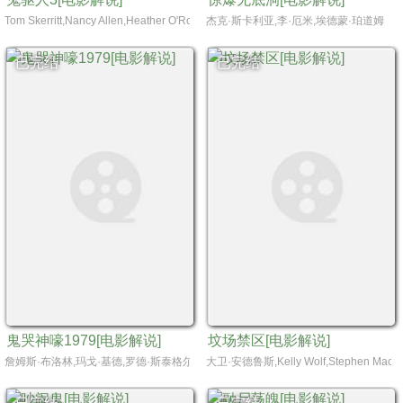
Tom Skerritt,Nancy Allen,Heather O'Rourke
杰克·斯卡利亚,李·厄米,埃德蒙·珀道姆
已完结
已完结
鬼哭神嚎1979[电影解说]
坟场禁区[电影解说]
詹姆斯·布洛林,玛戈·基德,罗德·斯泰格尔
大卫·安德鲁斯,Kelly Wolf,Stephen Macht