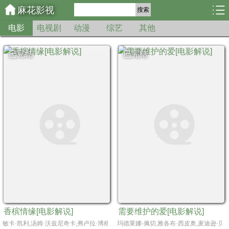
麻花影视
搜索
电影
电视剧
动漫
综艺
其他
已完结
已完结
香槟情缘[电影解说]
需要维护的爱[电影解说]
敏卡·凯利,汤姆·沃兹尼奇卡,弗卢拉·博格,泽维尔·塞缪尔,梅芙·库蒂埃-李利,蒂博·德
玛德莱娜·佩切,雅各布·西皮奥,麦迪逊·贝利,凯蒂·M