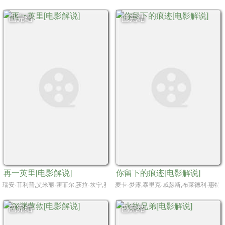
已完结
已完结
再一英里[电影解说]
你留下的痕迹[电影解说]
瑞安·菲利普,艾米丽·霍菲尔,莎拉·坎宁,赛奇·林德,贝薇莉·埃利奥特,菲尔·伯克,加布里
麦卡·梦露,泰里克·威瑟斯,布莱德利·惠特福德,劳伦·
已完结
已完结