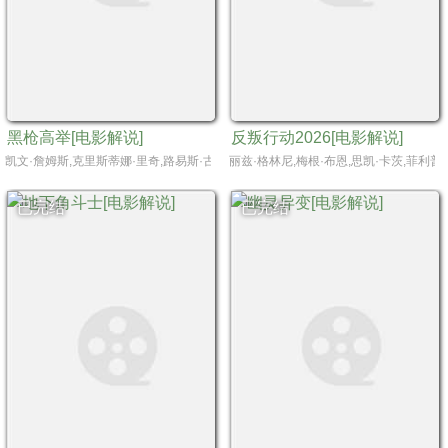
黑枪高举[电影解说]
反叛行动2026[电影解说]
凯文·詹姆斯,克里斯蒂娜·里奇,路易斯·古兹曼,Joey Diaz,梅丽莎·里奥,蒂莫西·V·墨菲,Solomon Hughe
丽兹·格林尼,梅根·布恩,思凯·卡茨,菲利普·文切斯特,阿
已完结
已完结