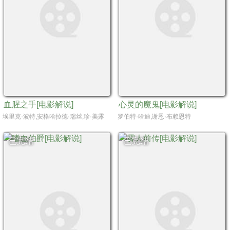
血腥之手[电影解说]
心灵的魔鬼[电影解说]
埃里克·波特,安格哈拉德·瑞丝,珍·美露
罗伯特·哈迪,谢恩·布赖恩特
已完结
已完结