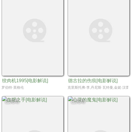
绞肉机1995[电影解说]
德古拉的伤痕[电影解说]
罗伯特·英格伦
克里斯托弗·李,丹尼斯·瓦特曼,金妮·汉蕾,克里
已完结
已完结