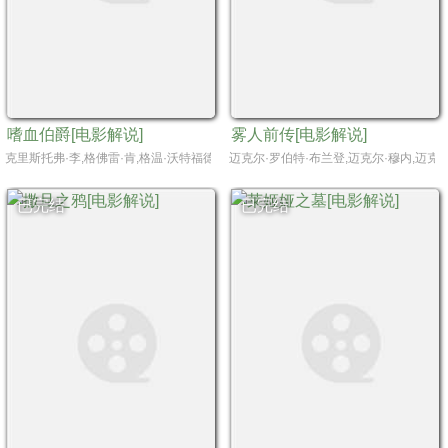
嗜血伯爵[电影解说]
雾人前传[电影解说]
克里斯托弗·李,格佛雷·肯,格温·沃特福德,琳达·海登,彼得·萨利斯,安东尼·希金斯,伊斯
迈克尔·罗伯特·布兰登,迈克尔·穆内,迈克
已完结
已完结