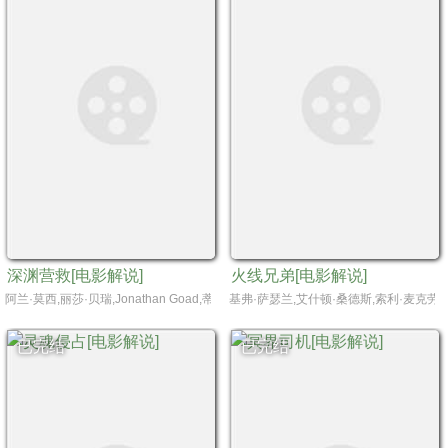
深渊营救[电影解说]
火线兄弟[电影解说]
阿兰·莫西,丽莎·贝瑞,Jonathan Goad,蒂姆·罗尊,容海峰,保罗·布朗斯坦,杰森·卡弗利尔,Orphée 
基弗·萨瑟兰,艾什顿·桑德斯,索利·麦克劳
已完结
已完结