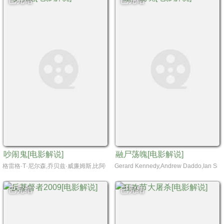
已完结
已完结
吵闹鬼[电影解说]
融尸荡魄[电影解说]
格雷格·T·尼尔森,乔贝兹·威廉姆斯,比阿特丽斯·斯特雷特,多米妮克·邓恩,奥利弗·罗宾斯,赛尔达·鲁宾
Gerard Kennedy,Andrew Daddo,Ian Smith
已完结
已完结