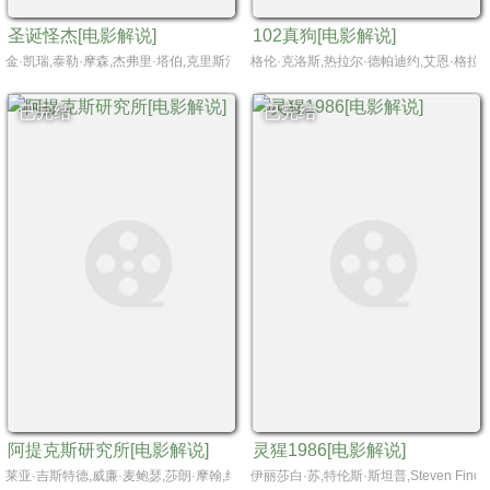
圣诞怪杰[电影解说]
102真狗[电影解说]
金·凯瑞,泰勒·摩森,杰弗里·塔伯,克里斯汀·芭伦斯基,比尔·欧文,莫莉·香侬,克林特·霍华德,乔希·瑞安
格伦·克洛斯,热拉尔·德帕迪约,艾恩·格拉法
已完结
已完结
阿提克斯研究所[电影解说]
灵猩1986[电影解说]
莱亚·吉斯特德,威廉·麦鲍瑟,莎朗·摩翰,约翰·鲁宾斯坦,Hannah Cowley,Rob Kerkovich,杰拉尔
伊丽莎白·苏,特伦斯·斯坦普,Steven Finch