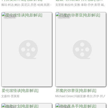
佩珀·柯达,鲍比·莫尼汉,乔恩·哈姆,凯茜·纳基麦,戴夫·弗兰科,爱德华多·弗兰科,梅丽莎
克里斯·帕拉特,安雅·泰勒-乔伊,查理·戴,
已完结
已完结
爱伦坡怪谈[电影解说]
邪魔的弥赛亚[电影解说]
文森特·普莱斯
Michael Greer,玛丽亚娜·希尔,乔伊·邦,Anit
已完结
已完结