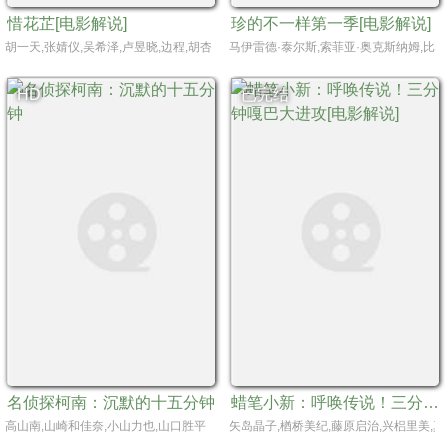
惜花芷[电影解说]
珍的不一样第一季[电影解说]
胡一天,张婧仪,吴希泽,卢昱晓,边程,胡杏儿,刘佳,海一天,杨明娜,高雄,田淼,方楚彤,胡
马伊雷德·泰尔斯,索菲亚·奥克斯纳姆,比拉尔
HD
已完结
名侦探柯南：沉默的十五分钟
蜡笔小新：呼唤传说！三分钟嘎巴大进攻[电影解说]
高山南,山崎和佳奈,小山力也,山口胜平
矢岛晶子,楢桥美纪,藤原启治,兴梠里美,真