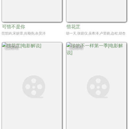
可惜不是你
惜花芷
范世錡,宋妍霏,肖顺尧,余昊洋
胡一天,张婧仪,吴希泽,卢昱晓,边程,胡杏儿
已完结
已完结