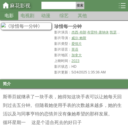
麻花影视
搜索
电影
电视剧
动漫
综艺
其他
珍惜每一分钟
影片演员：
杰西·布朗
布雷特·唐纳休
凯瑟琳·福勒
影片导演：
威尔·鲍斯
影片类型：
爱情片
影片语言：
英语
影片地区：
加拿大
上映时间：
2023
影片状态：HD
影片更新：5/24/2025 1:35:36 AM
简介
斯蒂芬妮继承了一块手表，她得知这块手表可以让她每天回
到过去五分钟。但随着她使用手表的次数越来越多，她的生
活以及与同事亨特的恋情并没有像她希望的那样发展。
循环星期一
这是个适合死去的好日子