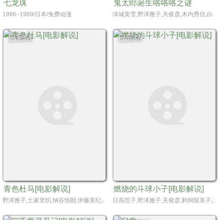
七龙珠
鬼太郎诞生咯咯咯之谜
1986–1989/日本/免费动漫
泽城美雪,野泽雅子,关俊彦,木内秀信,白鸟
已完结
已完结
青色杜马[电影解说]
燃烧的斗球小子[电影解说]
野泽雅子,土家里织,纳谷悟朗,伊藤美纪,小林克也,绪方贤一,吉村佣,加贺谷純一,速水奖
日高范子,野泽雅子,关俊彦,鹈饲留美子,木